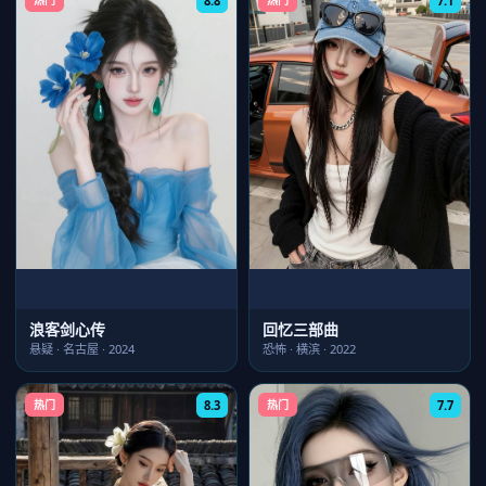
8.8
7.1
浪客剑心传
回忆三部曲
悬疑
·
名古屋
·
2024
恐怖
·
横滨
·
2022
热门
8.3
热门
7.7