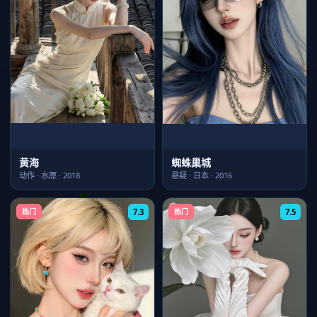
黄海
蜘蛛巢城
动作
·
水原
·
2018
悬疑
·
日本
·
2016
热门
7.3
热门
7.5