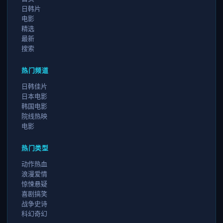
日韩片
电影
精选
最新
搜索
热门频道
日韩佳片
日本电影
韩国电影
院线热映
电影
热门类型
动作热血
浪漫爱情
惊悚悬疑
喜剧搞笑
战争史诗
科幻奇幻