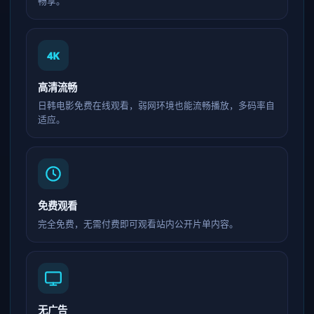
畅享。
4K
高清流畅
日韩电影免费在线观看，弱网环境也能流畅播放，多码率自
适应。
免费观看
完全免费，无需付费即可观看站内公开片单内容。
无广告