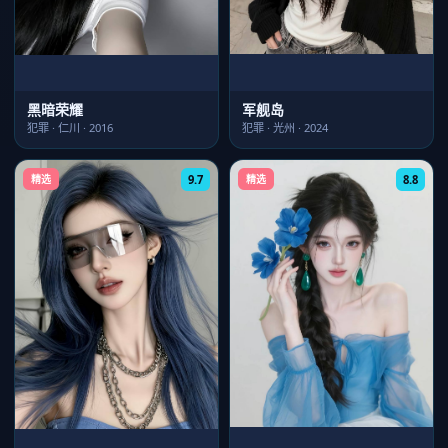
黑暗荣耀
军舰岛
犯罪
·
仁川
·
2016
犯罪
·
光州
·
2024
精选
9.7
精选
8.8