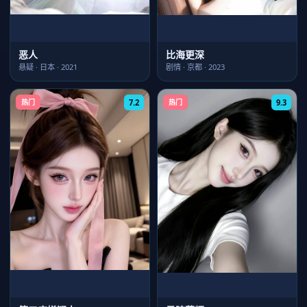
恶人
比海更深
悬疑
·
日本
·
2021
剧情
·
京都
·
2023
热门
7.2
热门
9.3